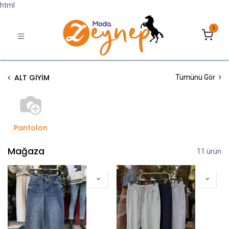
html
0
ALT GİYİM
Tümünü Gör
Pantolon
Mağaza
11 ürün