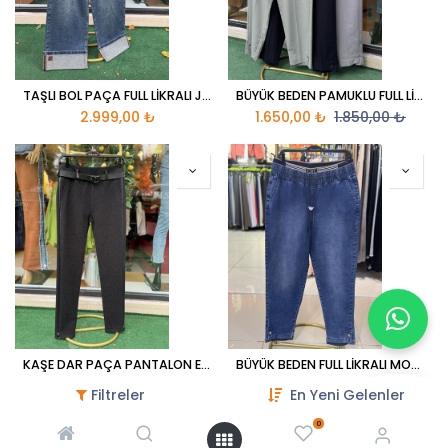
TAŞLI BOL PAÇA FULL LİKRALI JEANS
BÜYÜK BEDEN PAMUKLU FULL LİKRALI MOM JEANS
2.999,00
₺
1.650,00
₺
1.850,00
₺
KAŞE DAR PAÇA PANTALON ESNEK KORSELİ
BÜYÜK BEDEN FULL LİKRALI MOM JEANS
1.550,00
₺
1.750,00
₺
Filtreler
En Yeni Gelenler
0