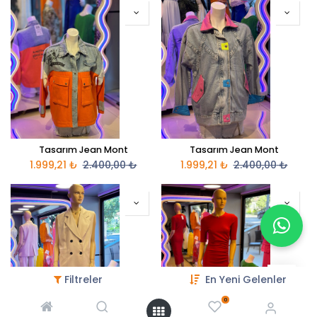
Tasarım Jean Mont
Tasarım Jean Mont
1.999,21
₺
2.400,00
₺
1.999,21
₺
2.400,00
₺
Filtreler
En Yeni Gelenler
0