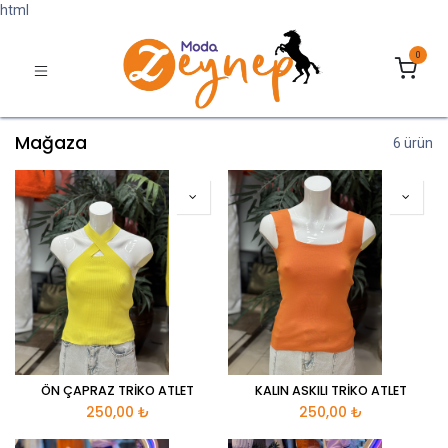
html
0
Mağaza
6 ürün
ÖN ÇAPRAZ TRİKO ATLET
KALIN ASKILI TRİKO ATLET
250,00
₺
250,00
₺