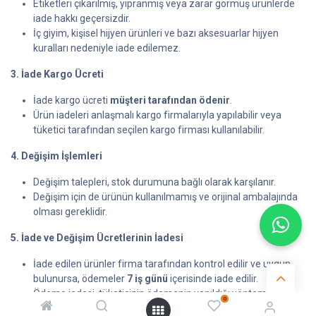
Etiketleri çıkarılmış, yıpranmış veya zarar görmüş ürünlerde
iade hakkı geçersizdir.
İç giyim, kişisel hijyen ürünleri ve bazı aksesuarlar hijyen
kuralları nedeniyle iade edilemez.
3. İade Kargo Ücreti
İade kargo ücreti
müşteri tarafından ödenir
.
Ürün iadeleri anlaşmalı kargo firmalarıyla yapılabilir veya
tüketici tarafından seçilen kargo firması kullanılabilir.
4. Değişim İşlemleri
Değişim talepleri, stok durumuna bağlı olarak karşılanır.
Değişim için de ürünün kullanılmamış ve orijinal ambalajında
olması gereklidir.
5. İade ve Değişim Ücretlerinin İadesi
İade edilen ürünler firma tarafından kontrol edilir ve uygun
bulunursa, ödemeler
7 iş günü
içerisinde iade edilir.
Ödeme iadesi, tüketicinin ödemenin yapıldığı yöntemle
0
gerçekleştirilir.