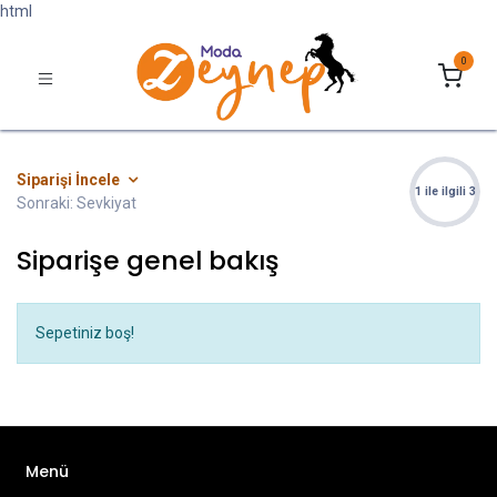
html
0
Siparişi İncele
1 ile ilgili 3
Sonraki: Sevkiyat
Siparişe genel bakış
Sepetiniz boş!
Menü