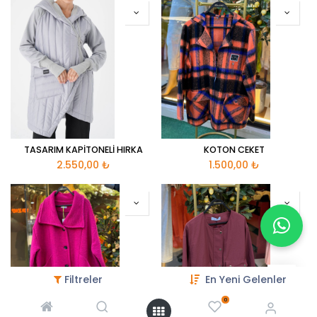
TASARIM KAPİTONELİ HIRKA
KOTON CEKET
2.550,00
₺
1.500,00
₺
Filtreler
En Yeni Gelenler
0