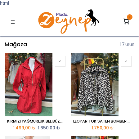
html
0
Mağaza
17 ürün
KIRMIZI YAĞMURLUK BEL BÜZGÜLÜ
LEOPAR TOK SATEN BOMBER CEKET
1.499,00
₺
1.650,00
₺
1.750,00
₺