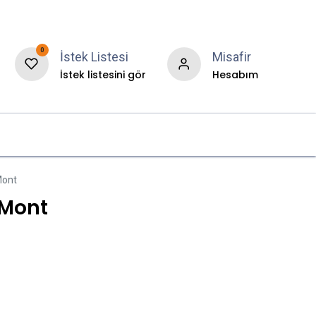
0
İstek Listesi
Misafir
İstek listesini gör
Hesabım
r
Hakkımızda
Blog
Mont
 Mont