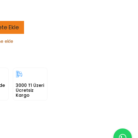
te Ekle
ne ekle
nde
3000 Tl Üzeri
Ücretsiz
Kargo