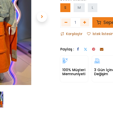
S
M
L
Sepe
Karşılaştır
İstek listesi
Paylaş :
100% Müşteri
3 Gün İçi
Memnuniyeti
Değişim