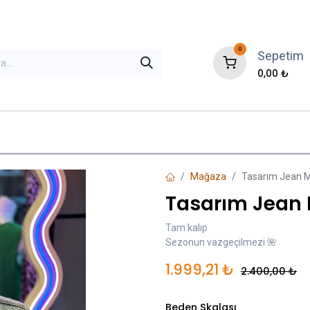
0
Sepetim
0,00
₺
ni Gelenler
İndirimli Ürünler
Çok Satanla
Mağaza
Tasarım Jean 
Tasarım Jean
Tam kalıp
Sezonun vazgeçilmezi 🌺
1.999,21
₺
2.400,00
₺
Beden Skalası