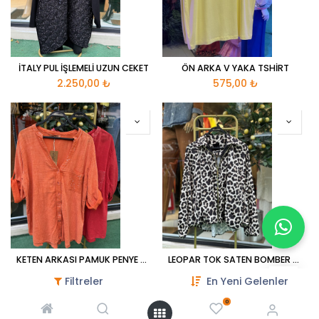
İTALY PUL İŞLEMELİ UZUN CEKET
ÖN ARKA V YAKA TSHİRT
2.250,00
₺
575,00
₺
KETEN ARKASI PAMUK PENYE PULLU GÖMLEK
LEOPAR TOK SATEN BOMBER CEKET
799,00
₺
1.250,00
₺
1.750,00
₺
Filtreler
En Yeni Gelenler
0