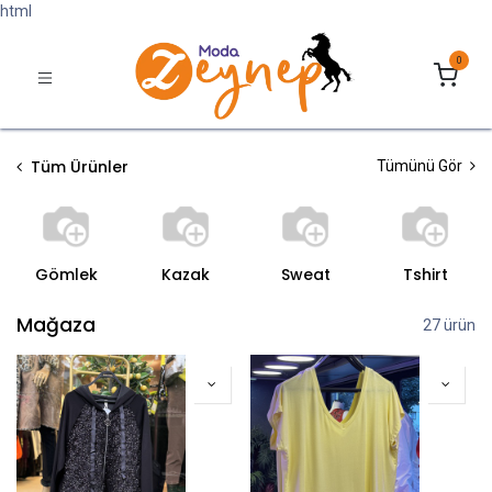
html
0
Tüm Ürünler
Tümünü Gör
Gömlek
Kazak
Sweat
Tshirt
Mağaza
27 ürün