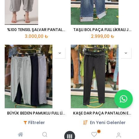
%100 TENSEL ŞALVAR PANTALON
TAŞLI BOL PAÇA FULL LİKRALI JEANS
3.000,00
₺
2.999,00
₺
BÜYÜK BEDEN PAMUKLU FULL LİKRALI MOM JEANS
KAŞE DAR PAÇA PANTALON ESNEK KORSELİ
1.650,00
₺
1.850,00
₺
1.550,00
₺
Filtreler
En Yeni Gelenler
0