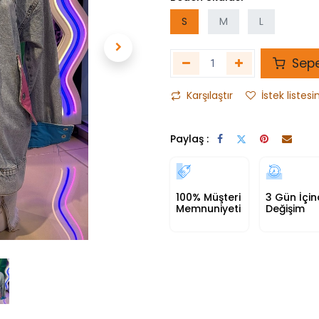
S
M
L
Sepe
Karşılaştır
İstek listesi
Paylaş :
100% Müşteri
3 Gün İçi
Memnuniyeti
Değişim