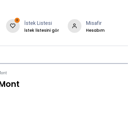
0
İstek Listesi
Misafir
İstek listesini gör
Hesabım
r
Hakkımızda
Blog
Mont
 Mont