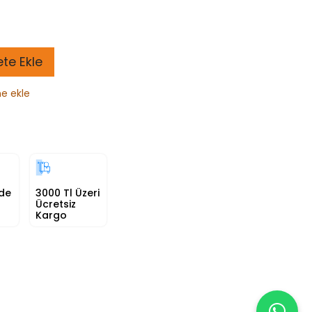
te Ekle
ne ekle
nde
3000 Tl Üzeri
Ücretsiz
Kargo