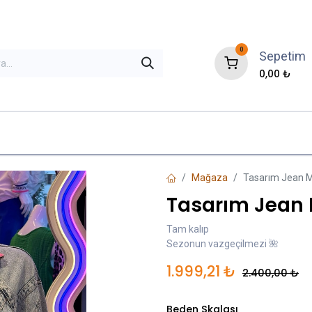
0
Sepetim
0,00
₺
ni Gelenler
İndirimli Ürünler
Çok Satanla
Mağaza
Tasarım Jean 
Tasarım Jean
Tam kalıp
Sezonun vazgeçilmezi 🌺
1.999,21
₺
2.400,00
₺
Beden Skalası