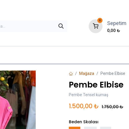
0
Sepetim
0,00
₺
ni Gelenler
İndirimli Ürünler
Çok Satanla
Mağaza
Pembe Elbise
Pembe Elbise
Pembe Tensel kumaş
1.500,00
₺
1.750,00
₺
Beden Skalası