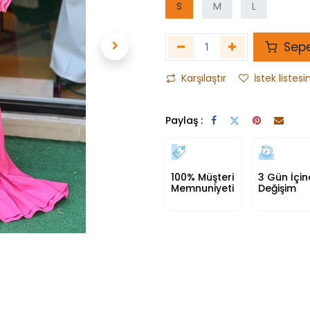
S
M
L
Sepe
Karşılaştır
İstek listesi
Paylaş :
100% Müşteri
3 Gün İçi
Memnuniyeti
Değişim