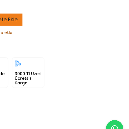
te Ekle
ne ekle
nde
3000 Tl Üzeri
Ücretsiz
Kargo