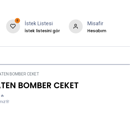
0
İstek Listesi
Misafir
İstek listesini gör
Hesabım
r
Hakkımızda
Blog
ATEN BOMBER CEKET
ATEN BOMBER CEKET
 🔥
ınız🌸