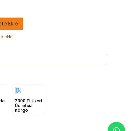
te Ekle
ne ekle
nde
3000 Tl Üzeri
Ücretsiz
Kargo