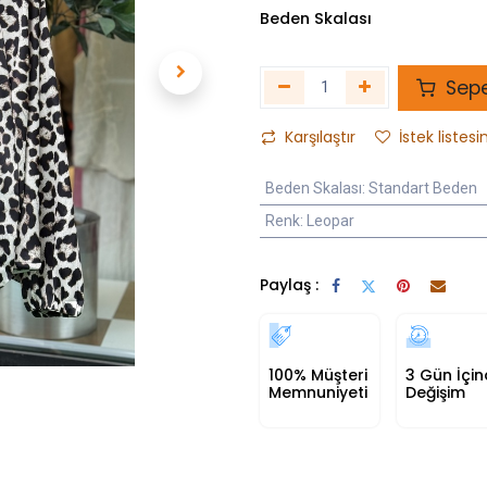
Beden Skalası
Sepe
Karşılaştır
İstek listesi
Beden Skalası
:
Standart Beden
Renk
:
Leopar
Paylaş :
100% Müşteri
3 Gün İçi
Memnuniyeti
Değişim