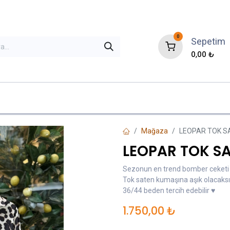
0
Sepetim
0,00
₺
ni Gelenler
İndirimli Ürünler
Çok Satanla
Mağaza
LEOPAR TOK S
LEOPAR TOK S
Sezonun en trend bomber ceketi
Tok saten kumaşına aşık olacaks
36/44 beden tercih edebilir ♥️
1.750,00
₺