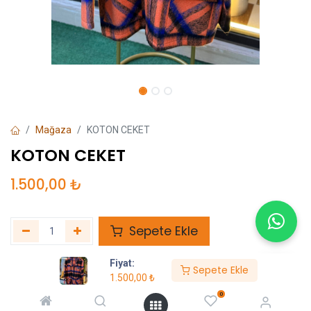
Mağaza
KOTON CEKET
KOTON CEKET
1.500,00
₺
Sepete Ekle
İstek listesine ekle
Fiyat:
Sepete Ekle
1.500,00
₺
Beden Skalası Numara
:
Standart Beden (Oversize)
0