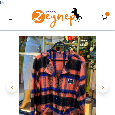
html
0