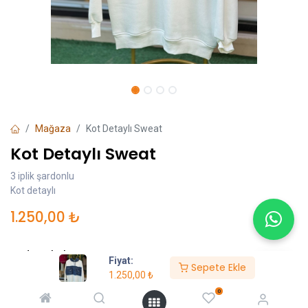
Mağaza
Kot Detaylı Sweat
Kot Detaylı Sweat
3 iplik şardonlu
Kot detaylı
1.250,00
₺
Beden Skalası
Fiyat:
Sepete Ekle
1.250,00
₺
S
M
L
0