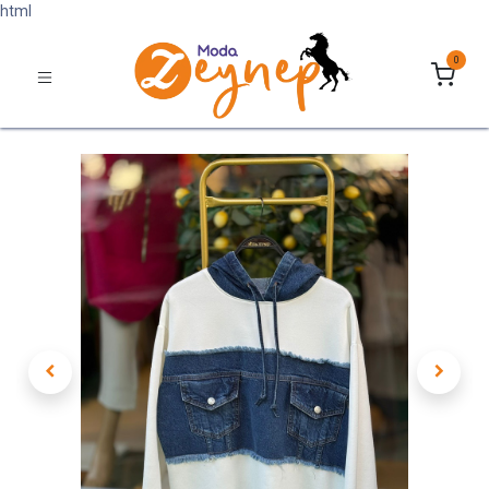
html
0