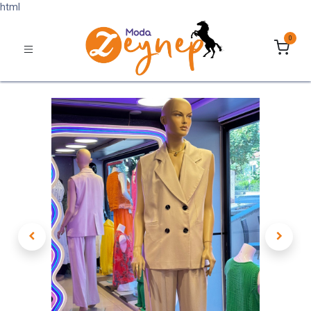
html
0