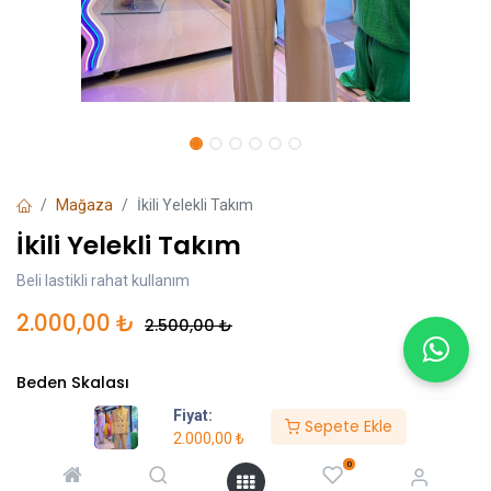
Mağaza
İkili Yelekli Takım
İkili Yelekli Takım
Beli lastikli rahat kullanım
2.000,00
₺
2.500,00
₺
Beden Skalası
Fiyat:
S
M
L
Sepete Ekle
2.000,00
₺
0
Sepete Ekle