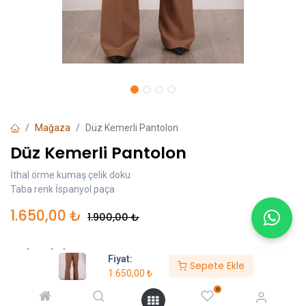
Mağaza
Düz Kemerli Pantolon
Düz Kemerli Pantolon
İthal örme kumaş çelik doku
Taba renk İspanyol paça
1.650,00
₺
1.900,00
₺
Beden Skalası Numara
Fiyat:
Sepete Ekle
1.650,00
₺
0