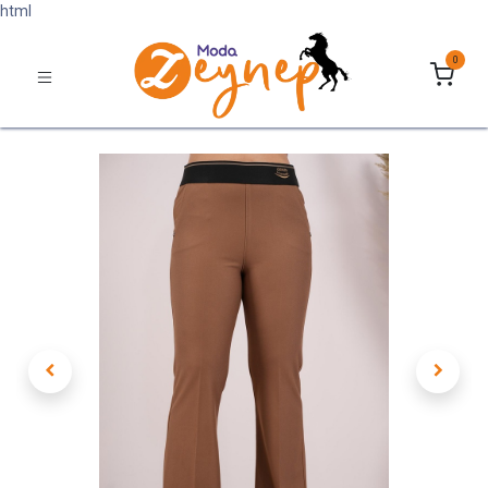
html
0