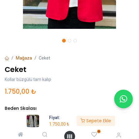
Mağaza
Ceket
Ceket
Kollar büzgülü tam kalıp
1.750,00
₺
Beden Skalası
Fiyat:
S
M
L
Sepete Ekle
1.750,00
₺
Renk
0