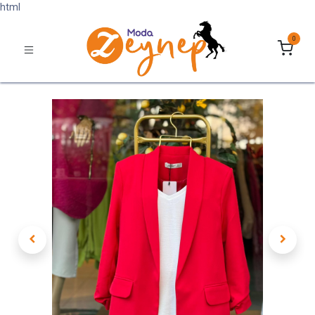
html
0